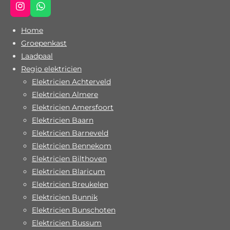
I
W
n
h
s
a
Home
t
t
Groepenkast
a
s
Laadpaal
g
A
r
p
Regio elektricien
a
p
Elektricien Achterveld
m
Elektricien Almere
Elektricien Amersfoort
Elektricien Baarn
Elektricien Barneveld
Elektricien Bennekom
Elektricien Bilthoven
Elektricien Blaricum
Elektricien Breukelen
Elektricien Bunnik
Elektricien Bunschoten
Elektricien Bussum