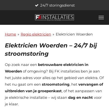
24/7 storingsdienst
Ga
direct
naar
de
hoofdinhoud
Home
»
Regio elektricien
»
Elektricien Woerden
Elektricien
Woerden
– 24/7 bij
stroomstoring
Op zoek naar een
betrouwbare elektricien in
Woerden
of omgeving? Bij FK installaties ben je aan
het juiste adres voor alles op het gebied van elektra. Of
het nu gaat om een
stroomstoring
, het
vervangen of
uitbreiden van je groepenkast
, of het aanpassen van
je elektrische installatie – wij staan
dag en nacht
voor
je klaar.