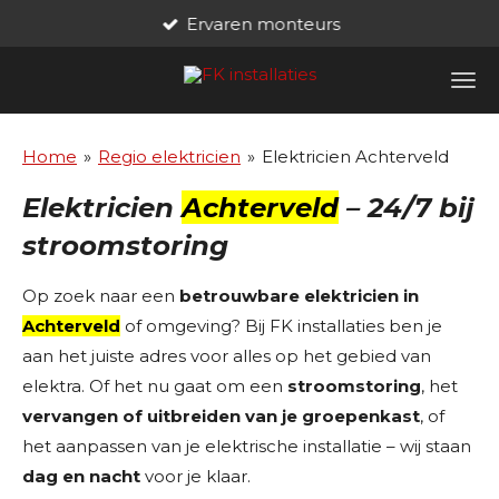
Ervaren monteurs
Ga
direct
naar
de
hoofdinhoud
Home
»
Regio elektricien
»
Elektricien Achterveld
Elektricien
Achterveld
– 24/7 bij
stroomstoring
Op zoek naar een
betrouwbare elektricien in
Achterveld
of omgeving? Bij FK installaties ben je
aan het juiste adres voor alles op het gebied van
elektra. Of het nu gaat om een
stroomstoring
, het
vervangen of uitbreiden van je groepenkast
, of
het aanpassen van je elektrische installatie – wij staan
dag en nacht
voor je klaar.