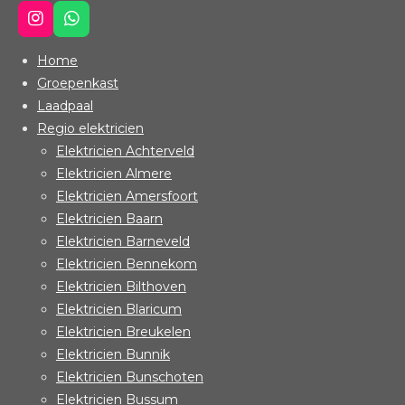
I
W
n
h
s
a
Home
t
t
Groepenkast
a
s
Laadpaal
g
A
r
p
Regio elektricien
a
p
Elektricien Achterveld
m
Elektricien Almere
Elektricien Amersfoort
Elektricien Baarn
Elektricien Barneveld
Elektricien Bennekom
Elektricien Bilthoven
Elektricien Blaricum
Elektricien Breukelen
Elektricien Bunnik
Elektricien Bunschoten
Elektricien Bussum