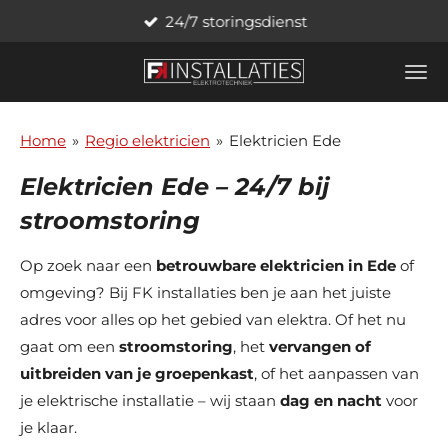
24/7 storingsdienst
Ga
direct
naar
de
hoofdinhoud
Home
»
Regio elektricien
»
Elektricien Ede
Elektricien Ede – 24/7 bij
stroomstoring
Op zoek naar een
betrouwbare elektricien in Ede
of
omgeving? Bij FK installaties ben je aan het juiste
adres voor alles op het gebied van elektra. Of het nu
gaat om een
stroomstoring
, het
vervangen of
uitbreiden van je groepenkast
, of het aanpassen van
je elektrische installatie – wij staan
dag en nacht
voor
je klaar.