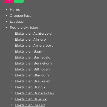
I
W
n
h
s
a
Home
t
t
Groepenkast
a
s
Laadpaal
g
A
r
p
Regio elektricien
a
p
Elektricien Achterveld
m
Elektricien Almere
Elektricien Amersfoort
Elektricien Baarn
Elektricien Barneveld
Elektricien Bennekom
Elektricien Bilthoven
Elektricien Blaricum
Elektricien Breukelen
Elektricien Bunnik
Elektricien Bunschoten
Elektricien Bussum
Elektricien De Bilt