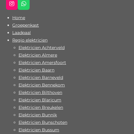
I
W
n
h
s
a
Home
t
t
Groepenkast
a
s
Laadpaal
g
A
r
p
Regio elektricien
a
p
Elektricien Achterveld
m
Elektricien Almere
Elektricien Amersfoort
Elektricien Baarn
Elektricien Barneveld
Elektricien Bennekom
Elektricien Bilthoven
Elektricien Blaricum
Elektricien Breukelen
Elektricien Bunnik
Elektricien Bunschoten
Elektricien Bussum