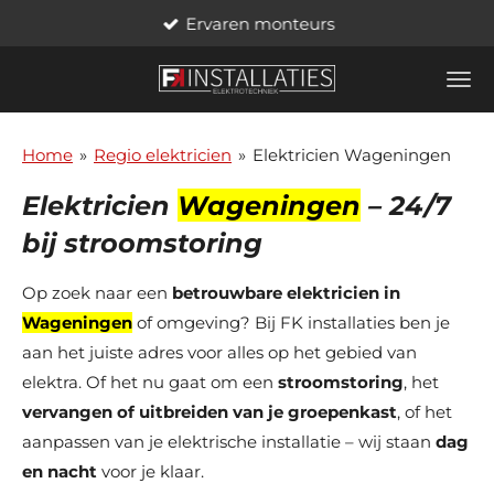
Ervaren monteurs
Ga
direct
naar
de
hoofdinhoud
Home
»
Regio elektricien
»
Elektricien Wageningen
Elektricien
Wageningen
– 24/7
bij stroomstoring
Op zoek naar een
betrouwbare elektricien in
Wageningen
of omgeving? Bij FK installaties ben je
aan het juiste adres voor alles op het gebied van
elektra. Of het nu gaat om een
stroomstoring
, het
vervangen of uitbreiden van je groepenkast
, of het
aanpassen van je elektrische installatie – wij staan
dag
en nacht
voor je klaar.