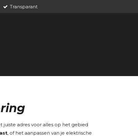
Transparant
oring
t juiste adres voor alles op het gebied
ast
, of het aanpassen van je elektrische