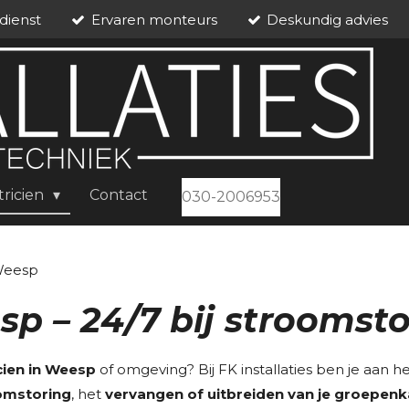
dienst
Ervaren monteurs
Deskundig advies
tricien
Contact
030-2006953
 Weesp
sp – 24/7 bij stroomst
cien in Weesp
of omgeving? Bij FK installaties ben je aan he
omstoring
, het
vervangen of uitbreiden van je groepenk