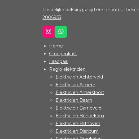
Landelijke dekking, a
2006953
I
W
n
h
s
a
Home
t
t
Groepenkast
a
s
Laadpaal
g
A
r
p
Regio elektricien
a
p
Elektricien Achterveld
m
Elektricien Almere
Elektricien Amersfoort
Elektricien Baarn
Elektricien Barneveld
Elektricien Bennekom
Elektricien Bilthoven
Elektricien Blaricum