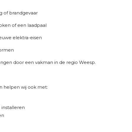
g of brandgevaar
oken of een laadpaal
euwe elektra-eisen
normen
vangen door een vakman in de regio Weesp.
n helpen wij ook met:
installeren
en