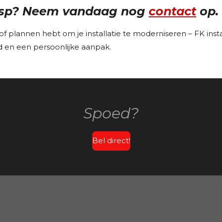
eesp? Neem vandaag nog
contact
op.
of plannen hebt om je installatie te moderniseren – FK insta
eid en een persoonlijke aanpak.
Spoed?
Bel direct!