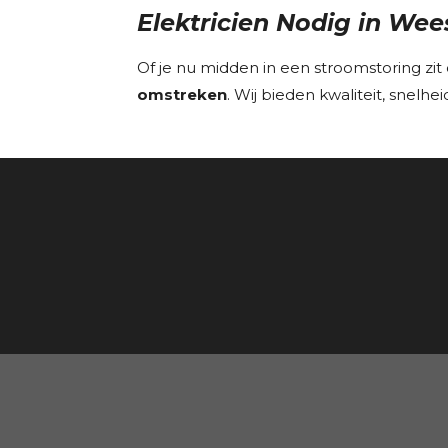
Elektricien Nodig in W
Of je nu midden in een stroomstoring zit 
omstreken
. Wij bieden kwaliteit, snelh