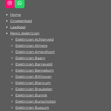
I
W
n
h
s
a
Home
t
t
Groepenkast
a
s
Laadpaal
g
A
r
p
Regio elektricien
a
p
Elektricien Achterveld
m
Elektricien Almere
Elektricien Amersfoort
Elektricien Baarn
Elektricien Barneveld
Elektricien Bennekom
Elektricien Bilthoven
Elektricien Blaricum
Elektricien Breukelen
Elektricien Bunnik
Elektricien Bunschoten
Elektricien Bussum