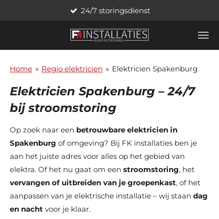
24/7 storingsdienst
Ga
direct
naar
de
hoofdinhoud
Home
»
Regio elektricien
»
Elektricien Spakenburg
Elektricien Spakenburg – 24/7
bij stroomstoring
Op zoek naar een
betrouwbare elektricien in
Spakenburg
of omgeving? Bij FK installaties ben je
aan het juiste adres voor alles op het gebied van
elektra. Of het nu gaat om een
stroomstoring
, het
vervangen of uitbreiden van je groepenkast
, of het
aanpassen van je elektrische installatie – wij staan
dag
en nacht
voor je klaar.